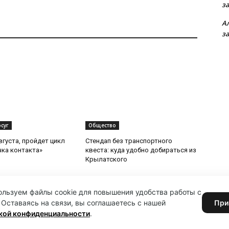
з
А
з
суг
Общество
вгуста, пройдет цикл
Стендап без транспортного
чка контакта»
квеста: куда удобно добираться из
Крылатского
льзуем файлы cookie для повышения удобства работы с
 Оставаясь на связи, вы соглашаетесь с нашей
При
кой конфиденциальности
.