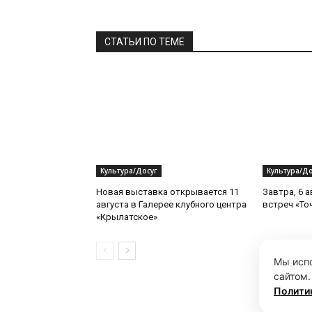
СТАТЬИ ПО ТЕМЕ
Культура/Досуг
Культура/До
Новая выставка открывается 11
Завтра, 6 а
августа в Галерее клубного центра
встреч «То
«Крылатское»
Мы испо
сайтом.
Полити