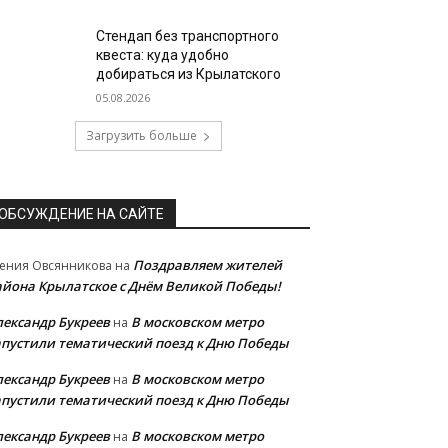
Стендап без транспортного
квеста: куда удобно
добираться из Крылатского
05.08.2026
Загрузить больше
ОБСУЖДЕНИЕ НА САЙТЕ
Поздравляем жителей
ения Овсянникова
на
айона Крылатское с Днём Великой Победы!
лександр Букреев
В московском метро
на
апустили тематический поезд к Дню Победы
лександр Букреев
В московском метро
на
апустили тематический поезд к Дню Победы
лександр Букреев
В московском метро
на