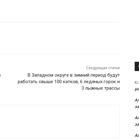
Следующая статья
ы
В Западном округе в зимний период будут
работать свыше 100 катков, 6 ледяных горок и
Кс
3 лыжные трассы
р
А
з
А
з
А