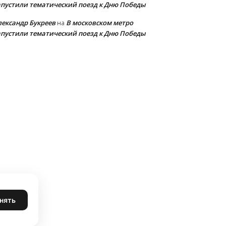
апустили тематический поезд к Дню Победы
лександр Букреев
В московском метро
на
апустили тематический поезд к Дню Победы
нять