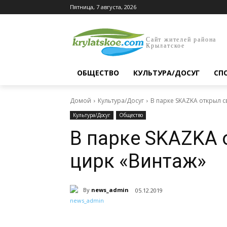
Пятница, 7 августа, 2026
Сайт жителей района
Крылатское
ОБЩЕСТВО
КУЛЬТУРА/ДОСУГ
СП
Домой
Культура/Досуг
В парке SKAZKA открыл с
Культура/Досуг
Общество
В парке SKAZKA 
цирк «Винтаж»
By
news_admin
05.12.2019
Поделиться