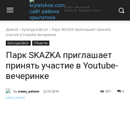
Сайт жителей
района Крылатское
Домой
Культура/Досуг
Парк SKAZKA приглашает принять
участие в Youtube-вечеринке
Культура/Досуг
Общество
Парк SKAZKA приглашает
принять участие в Youtube-
вечеринке
By
news_admin
22.05.2019
997
0