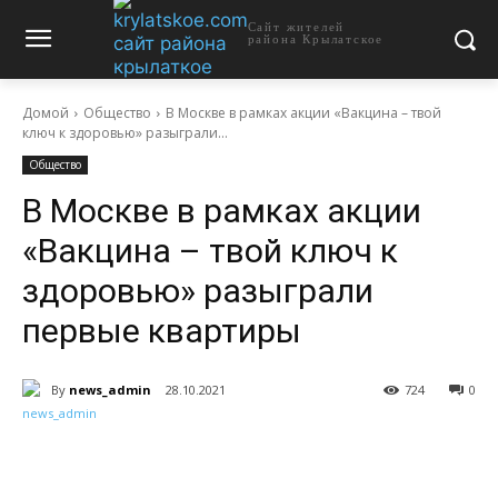
Сайт жителей
района Крылатское
Домой
Общество
В Москве в рамках акции «Вакцина – твой
ключ к здоровью» разыграли...
Общество
В Москве в рамках акции
«Вакцина – твой ключ к
здоровью» разыграли
первые квартиры
By
news_admin
28.10.2021
724
0