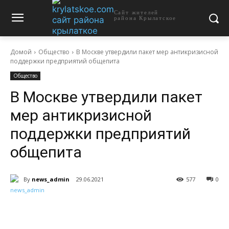
Сайт жителей
района Крылатское
Домой
Общество
В Москве утвердили пакет мер антикризисной
поддержки предприятий общепита
Общество
В Москве утвердили пакет
мер антикризисной
поддержки предприятий
общепита
By
news_admin
29.06.2021
577
0