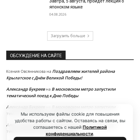
Завтра, 5 августа, пройдет лекция о
японском языке
04.08.2026
Загрузить больше
ОБСУЖДЕНИЕ НА САЙТЕ
Поздравляем жителей района
Ксения Овсянникова
на
Крылатское с Днём Великой Победы!
Александр Букреев
В московском метро запустили
на
тематический поезд к Дню Победы
Александр Букреев
В московском метро запустили
на
тематический поезд к Дню Победы
Мы используем файлы cookie для повышения
удобства работы с сайтом. Оставаясь на связи, вы
Александр Букреев
В московском метро запустили
на
соглашаетесь с нашей
Политикой
тематический поезд к Дню Победы
конфиденциальности
.