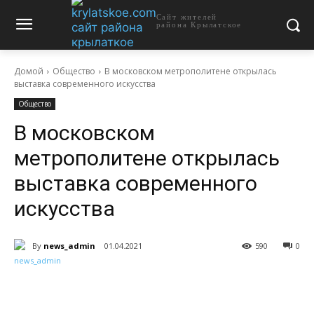
Сайт жителей
района Крылатское
Домой
Общество
В московском метрополитене открылась
выставка современного искусства
Общество
В московском
метрополитене открылась
выставка современного
искусства
By
news_admin
01.04.2021
590
0