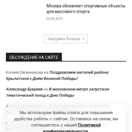
Москва обновляет спортивные объекты
для массового спорта
06.08.2026
Загрузить больше
ОБСУЖДЕНИЕ НА САЙТЕ
Поздравляем жителей района
Ксения Овсянникова
на
Крылатское с Днём Великой Победы!
Александр Букреев
В московском метро запустили
на
тематический поезд к Дню Победы
Александр Букреев
В московском метро запустили
на
тематический поезд к Дню Победы
Мы используем файлы cookie для повышения
удобства работы с сайтом. Оставаясь на связи, вы
Александр Букреев
В московском метро запустили
на
соглашаетесь с нашей
Политикой
тематический поезд к Дню Победы
конфиденциальности
.