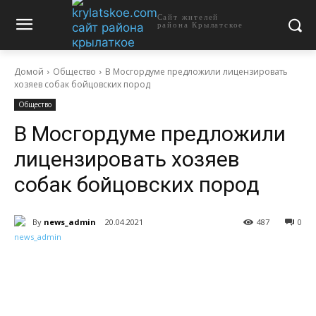
Сайт жителей
района Крылатское
Домой
Общество
В Мосгордуме предложили лицензировать
хозяев собак бойцовских пород
Общество
В Мосгордуме предложили
лицензировать хозяев
собак бойцовских пород
By
news_admin
20.04.2021
487
0