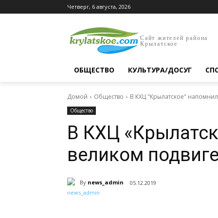
Четверг, 6 августа, 2026
Сайт жителей района
Крылатское
ОБЩЕСТВО
КУЛЬТУРА/ДОСУГ
СП
Домой
Общество
В КХЦ "Крылатское" напомнил
Общество
В КХЦ «Крылатск
великом подвиге
By
news_admin
05.12.2019
Поделиться