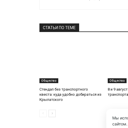
СТАТЬИ ПО ТЕМЕ
Общество
Общество
Стендап без транспортного
8 и 9 авгус
квеста: куда удобно добираться из
транспорта
Крылатского
Мы испо
сайтом.