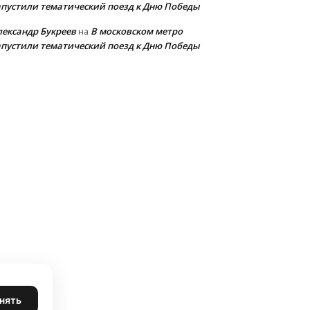
апустили тематический поезд к Дню Победы
лександр Букреев
В московском метро
на
апустили тематический поезд к Дню Победы
нять