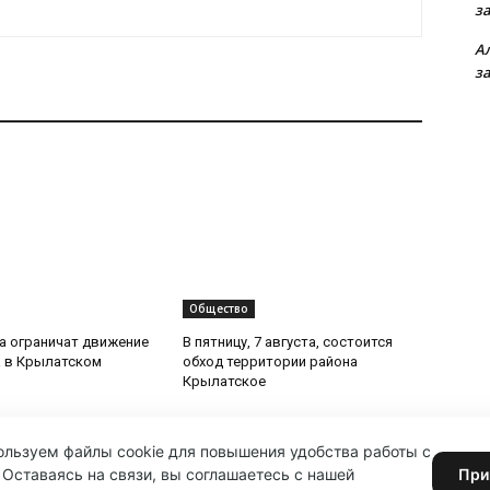
з
А
з
Общество
та ограничат движение
В пятницу, 7 августа, состоится
 в Крылатском
обход территории района
Крылатское
льзуем файлы cookie для повышения удобства работы с
 Оставаясь на связи, вы соглашаетесь с нашей
При