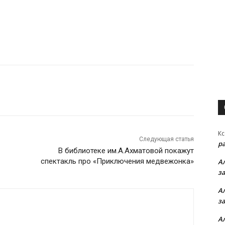
Кс
Следующая статья
р
В библиотеке им.А.Ахматовой покажут
спектакль про «Приключения медвежонка»
А
з
А
з
А