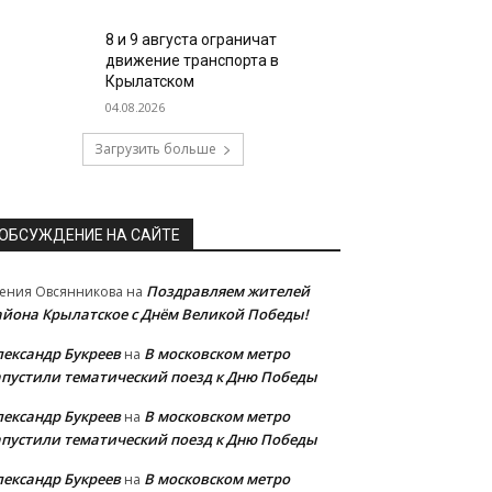
8 и 9 августа ограничат
движение транспорта в
Крылатском
04.08.2026
Загрузить больше
ОБСУЖДЕНИЕ НА САЙТЕ
Поздравляем жителей
ения Овсянникова
на
айона Крылатское с Днём Великой Победы!
лександр Букреев
В московском метро
на
апустили тематический поезд к Дню Победы
лександр Букреев
В московском метро
на
апустили тематический поезд к Дню Победы
лександр Букреев
В московском метро
на