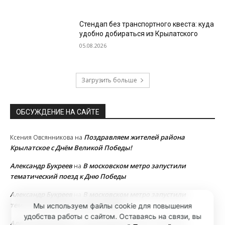
Стендап без транспортного квеста: куда
удобно добираться из Крылатского
05.08.2026
Загрузить больше
ОБСУЖДЕНИЕ НА САЙТЕ
Поздравляем жителей района
Ксения Овсянникова
на
Крылатское с Днём Великой Победы!
Александр Букреев
В московском метро запустили
на
тематический поезд к Дню Победы
Александр Букреев
В московском метро запустили
на
тематический поезд к Дню Победы
Мы используем файлы cookie для повышения
удобства работы с сайтом. Оставаясь на связи, вы
Александр Букреев
В московском метро запустили
на