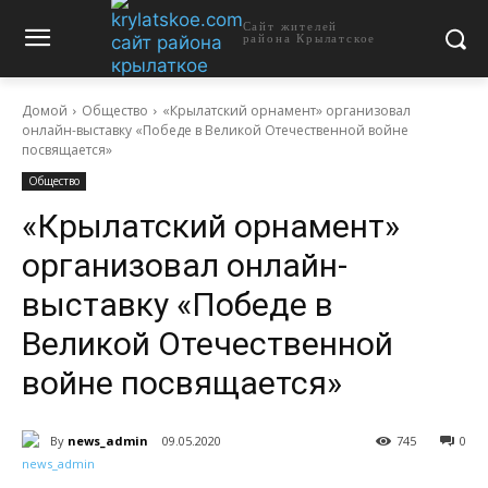
Сайт жителей
района Крылатское
Домой
Общество
«Крылатский орнамент» организовал
онлайн-выставку «Победе в Великой Отечественной войне
посвящается»
Общество
«Крылатский орнамент»
организовал онлайн-
выставку «Победе в
Великой Отечественной
войне посвящается»
By
news_admin
09.05.2020
745
0