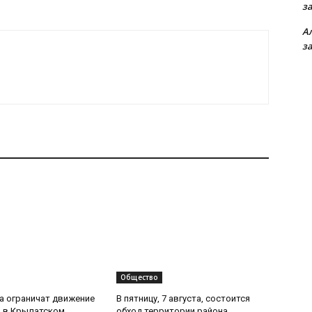
з
А
з
Общество
та ограничат движение
В пятницу, 7 августа, состоится
 в Крылатском
обход территории района