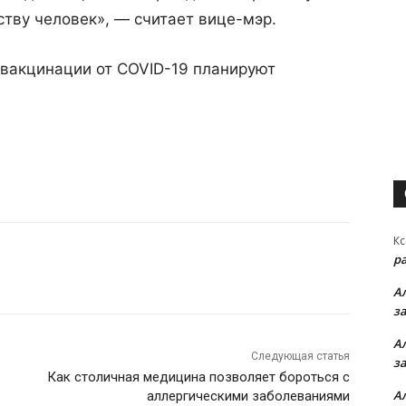
тву человек», — считает вице-мэр.
 вакцинации от COVID-19 планируют
Кс
р
А
з
А
Следующая статья
з
Как столичная медицина позволяет бороться с
А
аллергическими заболеваниями