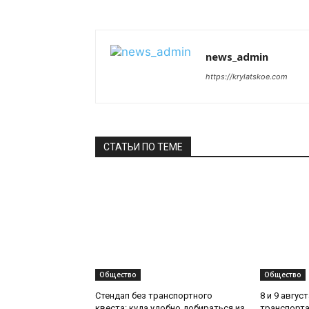
news_admin
https://krylatskoe.com
СТАТЬИ ПО ТЕМЕ
Общество
Общество
Стендап без транспортного
8 и 9 авгус
квеста: куда удобно добираться из
транспорта