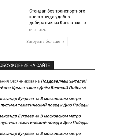
Стендап без транспортного
квеста: куда удобно
добираться из Крылатского
05.08.2026
Загрузить больше
ОБСУЖДЕНИЕ НА САЙТЕ
Поздравляем жителей
ения Овсянникова
на
айона Крылатское с Днём Великой Победы!
лександр Букреев
В московском метро
на
апустили тематический поезд к Дню Победы
лександр Букреев
В московском метро
на
апустили тематический поезд к Дню Победы
лександр Букреев
В московском метро
на