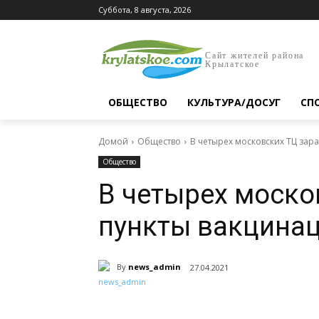
Суббота, 8 августа, 2026
Сайт жителей района
Крылатское
ОБЩЕСТВО
КУЛЬТУРА/ДОСУГ
СП
Домой
Общество
В четырех московских ТЦ зар
Общество
В четырех моско
пункты вакцинац
By
news_admin
27.04.2021
Поделиться