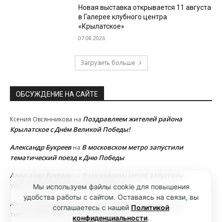
Новая выставка открывается 11 августа
в Галерее клубного центра
«Крылатское»
07.08.2026
Загрузить больше
ОБСУЖДЕНИЕ НА САЙТЕ
Поздравляем жителей района
Ксения Овсянникова
на
Крылатское с Днём Великой Победы!
Александр Букреев
В московском метро запустили
на
тематический поезд к Дню Победы
Александр Букреев
В московском метро запустили
на
тематический поезд к Дню Победы
Мы используем файлы cookie для повышения
удобства работы с сайтом. Оставаясь на связи, вы
Александр Букреев
В московском метро запустили
на
соглашаетесь с нашей
Политикой
тематический поезд к Дню Победы
конфиденциальности
.