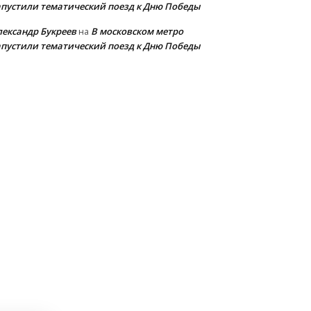
апустили тематический поезд к Дню Победы
лександр Букреев
В московском метро
на
апустили тематический поезд к Дню Победы