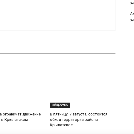
з
А
з
Общество
та ограничат движение
В пятницу, 7 августа, состоится
 в Крылатском
обход территории района
Крылатское