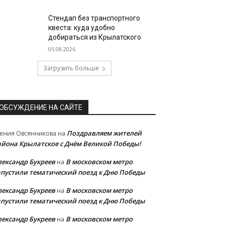
Стендап без транспортного
квеста: куда удобно
добираться из Крылатского
05.08.2026
Загрузить больше
ОБСУЖДЕНИЕ НА САЙТЕ
Поздравляем жителей
ения Овсянникова
на
айона Крылатское с Днём Великой Победы!
лександр Букреев
В московском метро
на
апустили тематический поезд к Дню Победы
лександр Букреев
В московском метро
на
апустили тематический поезд к Дню Победы
лександр Букреев
В московском метро
на