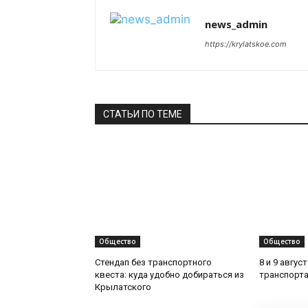
news_admin
https://krylatskoe.com
СТАТЬИ ПО ТЕМЕ
Общество
Общество
Стендап без транспортного
8 и 9 авгус
квеста: куда удобно добираться из
транспорта
Крылатского