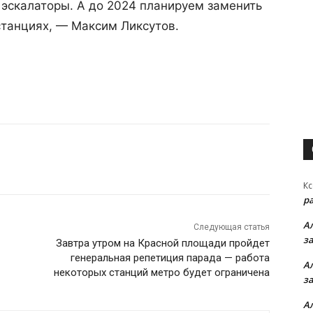
 эскалаторы. А до 2024 планируем заменить
станциях, — Максим Ликсутов.
Кс
р
А
Следующая статья
з
Завтра утром на Красной площади пройдет
генеральная репетиция парада — работа
А
некоторых станций метро будет ограничена
з
А