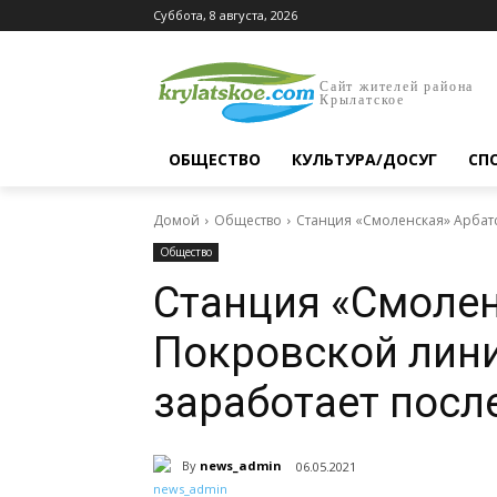
Суббота, 8 августа, 2026
Сайт жителей района
Крылатское
ОБЩЕСТВО
КУЛЬТУРА/ДОСУГ
СП
Домой
Общество
Станция «Смоленская» Арбат
Общество
Станция «Смолен
Покровской лини
заработает посл
By
news_admin
06.05.2021