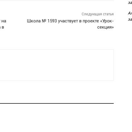
з
А
Следующая статья
з
 на
Школа № 1593 участвует в проекте «Урок-
 в
секция»