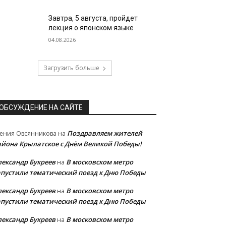
Завтра, 5 августа, пройдет
лекция о японском языке
04.08.2026
Загрузить больше
ОБСУЖДЕНИЕ НА САЙТЕ
Поздравляем жителей
ения Овсянникова
на
айона Крылатское с Днём Великой Победы!
лександр Букреев
В московском метро
на
апустили тематический поезд к Дню Победы
лександр Букреев
В московском метро
на
апустили тематический поезд к Дню Победы
лександр Букреев
В московском метро
на