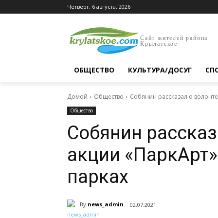
Четверг, 6 августа, 2026
Сайт жителей района
Крылатское
ОБЩЕСТВО
КУЛЬТУРА/ДОСУГ
СП
Домой
Общество
Собянин рассказал о волонте
Общество
Собянин рассказ
акции «ПаркАрт»
парках
By
news_admin
02.07.2021