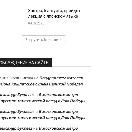
Завтра, 5 августа, пройдет
лекция о японском языке
04.08.2026
Загрузить больше
ОБСУЖДЕНИЕ НА САЙТЕ
Поздравляем жителей
ения Овсянникова
на
айона Крылатское с Днём Великой Победы!
лександр Букреев
В московском метро
на
апустили тематический поезд к Дню Победы
лександр Букреев
В московском метро
на
апустили тематический поезд к Дню Победы
лександр Букреев
В московском метро
на