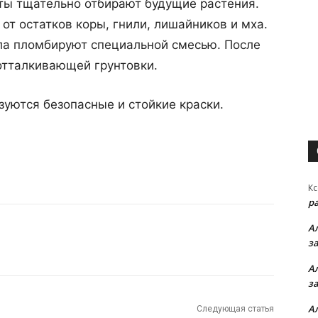
ты тщательно отбирают будущие растения.
т остатков коры, гнили, лишайников и мха.
ла пломбируют специальной смесью. После
отталкивающей грунтовки.
зуются безопасные и стойкие краски.
Кс
р
А
з
А
з
А
Следующая статья