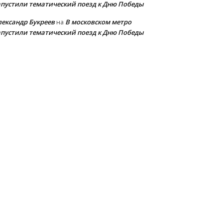
апустили тематический поезд к Дню Победы
лександр Букреев
В московском метро
на
апустили тематический поезд к Дню Победы