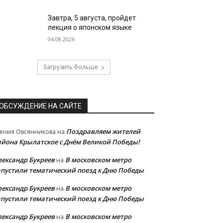
Завтра, 5 августа, пройдет
лекция о японском языке
04.08.2026
Загрузить больше
ОБСУЖДЕНИЕ НА САЙТЕ
Поздравляем жителей
ения Овсянникова
на
айона Крылатское с Днём Великой Победы!
лександр Букреев
В московском метро
на
апустили тематический поезд к Дню Победы
лександр Букреев
В московском метро
на
апустили тематический поезд к Дню Победы
лександр Букреев
В московском метро
на