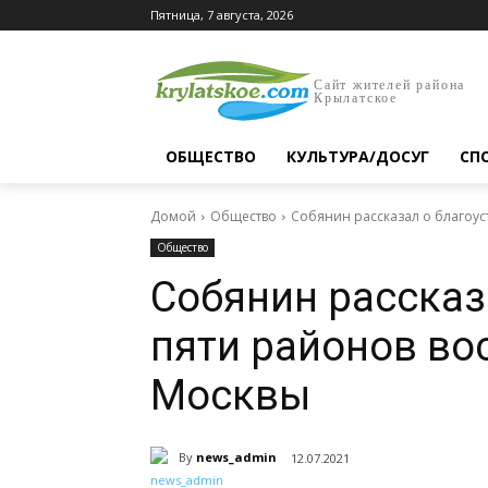
Пятница, 7 августа, 2026
Сайт жителей района
Крылатское
ОБЩЕСТВО
КУЛЬТУРА/ДОСУГ
СП
Домой
Общество
Собянин рассказал о благоус
Общество
Собянин рассказ
пяти районов во
Москвы
By
news_admin
12.07.2021