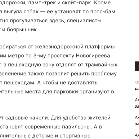
одорожки, памп-трек и скейт-парк. Кроме
я выгула собак — ее установят по просьбам
но прогуливаться здесь, специалисты
у и боярышник.
 добираться от железнодорожной платформы
ии метро по 3-му проспекту Новогиреева.
, а пешеходную зону отделят от трамвайных
Озеленение также позволит решить проблему
т пешеходам. А чтобы не доставлять
Кс
р
ительные места для парковки организуют в
А
з
т садовые качели. Для удобства жителей
А
з
установят современные павильоны. А в
А
лнительные детские и спортивные