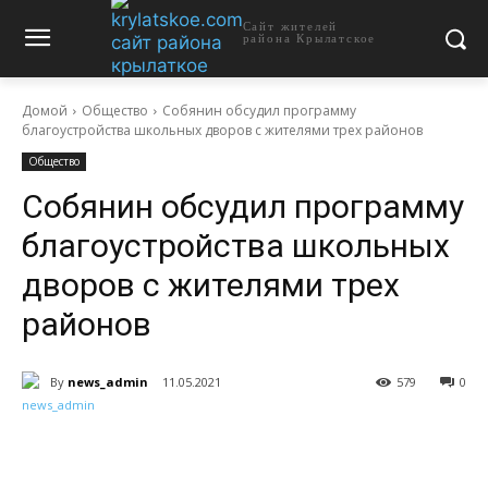
Сайт жителей
района Крылатское
Домой
Общество
Собянин обсудил программу
благоустройства школьных дворов с жителями трех районов
Общество
Собянин обсудил программу
благоустройства школьных
дворов с жителями трех
районов
By
news_admin
11.05.2021
579
0