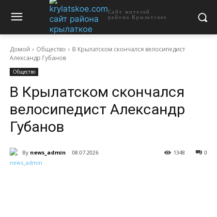
Сайт жителей
района Крылатское
Домой
Общество
В Крылатском скончался велосипедист
Александр Губанов
Общество
В Крылатском скончался
велосипедист Александр
Губанов
By
news_admin
08.07.2026
1348
0