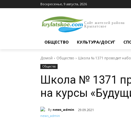
Воскресенье, 9 августа, 2026
Сайт жителей района
Крылатское
ОБЩЕСТВО
КУЛЬТУРА/ДОСУГ
СП
Домой
Общество
Школа № 1371 проводит набо
Общество
Школа № 1371 пр
на курсы «Будущ
By
news_admin
29.09.2021
Поделиться