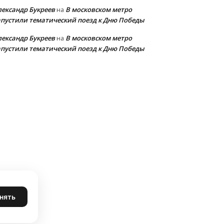
лександр Букреев
В московском метро
на
апустили тематический поезд к Дню Победы
лександр Букреев
В московском метро
на
апустили тематический поезд к Дню Победы
нять