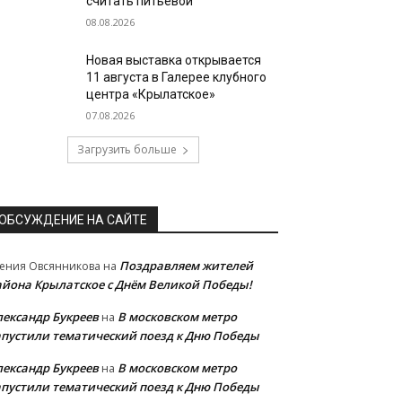
считать питьевой
08.08.2026
Новая выставка открывается
11 августа в Галерее клубного
центра «Крылатское»
07.08.2026
Загрузить больше
ОБСУЖДЕНИЕ НА САЙТЕ
Поздравляем жителей
ения Овсянникова
на
айона Крылатское с Днём Великой Победы!
лександр Букреев
В московском метро
на
апустили тематический поезд к Дню Победы
лександр Букреев
В московском метро
на
апустили тематический поезд к Дню Победы