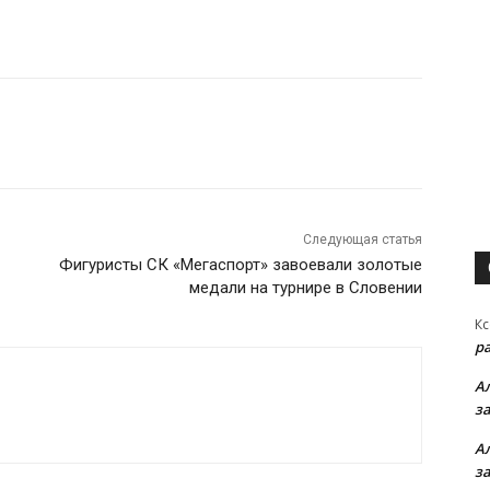
Следующая статья
Фигуристы СК «Мегаспорт» завоевали золотые
медали на турнире в Словении
Кс
р
А
з
А
з