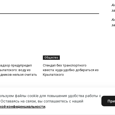
А
з
А
з
Общество
надзор предупредил
Стендап без транспортного
ылатского: воду из
квеста: куда удобно добираться из
дников нельзя считать
Крылатского
льзуем файлы cookie для повышения удобства работы с
 Оставаясь на связи, вы соглашаетесь с нашей
При
кой конфиденциальности
.