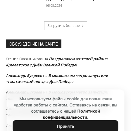
05.08.2026
Загрузить больше
ОБСУЖДЕНИЕ НА САЙТЕ
Поздравляем жителей района
Ксения Овсянникова
на
Крылатское с Днём Великой Победы!
Александр Букреев
В московском метро запустили
на
тематический поезд к Дню Победы
Александр Букреев
В московском метро запустили
на
тематический поезд к Дню Победы
Мы используем файлы cookie для повышения
удобства работы с сайтом. Оставаясь на связи, вы
Александр Букреев
В московском метро запустили
на
соглашаетесь с нашей
Политикой
тематический поезд к Дню Победы
конфиденциальности
.
Александр Букреев
В московском метро запустили
на
Принять