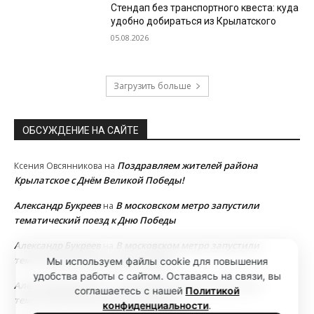
Стендап без транспортного квеста: куда
удобно добираться из Крылатского
05.08.2026
Загрузить больше
ОБСУЖДЕНИЕ НА САЙТЕ
Поздравляем жителей района
Ксения Овсянникова
на
Крылатское с Днём Великой Победы!
Александр Букреев
В московском метро запустили
на
тематический поезд к Дню Победы
Александр Букреев
В московском метро запустили
на
тематический поезд к Дню Победы
Мы используем файлы cookie для повышения
удобства работы с сайтом. Оставаясь на связи, вы
Александр Букреев
В московском метро запустили
на
соглашаетесь с нашей
Политикой
тематический поезд к Дню Победы
конфиденциальности
.