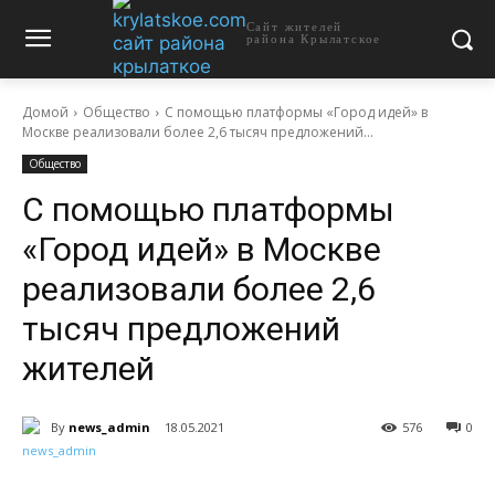
Сайт жителей
района Крылатское
Домой
Общество
С помощью платформы «Город идей» в
Москве реализовали более 2,6 тысяч предложений...
Общество
С помощью платформы
«Город идей» в Москве
реализовали более 2,6
тысяч предложений
жителей
By
news_admin
18.05.2021
576
0