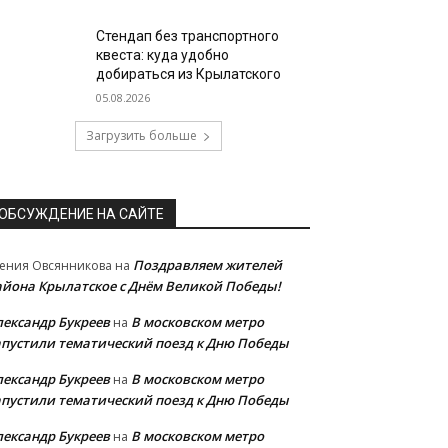
Стендап без транспортного
квеста: куда удобно
добираться из Крылатского
05.08.2026
Загрузить больше
ОБСУЖДЕНИЕ НА САЙТЕ
Поздравляем жителей
ения Овсянникова
на
айона Крылатское с Днём Великой Победы!
лександр Букреев
В московском метро
на
апустили тематический поезд к Дню Победы
лександр Букреев
В московском метро
на
апустили тематический поезд к Дню Победы
лександр Букреев
В московском метро
на