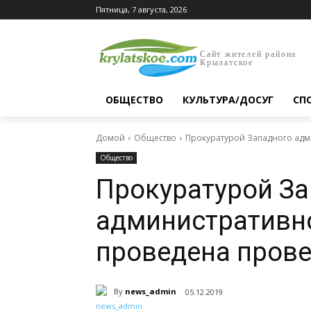
Пятница, 7 августа, 2026
Сайт жителей района
Крылатское
ОБЩЕСТВО
КУЛЬТУРА/ДОСУГ
СП
Домой
Общество
Прокуратурой Западного адми
Общество
Прокуратурой З
административно
проведена пров
By
news_admin
05.12.2019