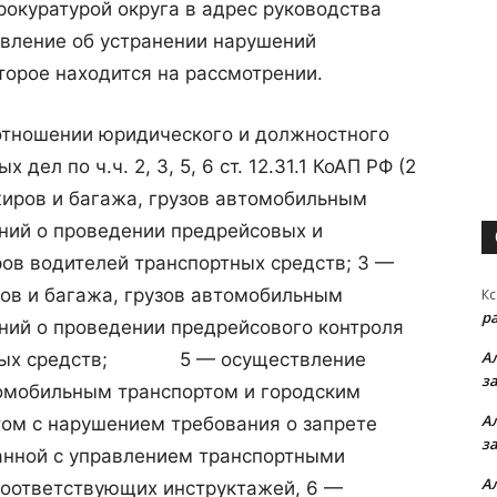
окуратурой округа в адрес руководства
ление об устранении нарушений
торое находится на рассмотрении.
 отношении юридического и должностного
ел по ч.ч. 2, 3, 5, 6 ст. 12.31.1 КоАП РФ (2
иров и багажа, грузов автомобильным
ний о проведении предрейсовых и
ов водителей транспортных средств; 3 —
ов и багажа, грузов автомобильным
Кс
р
ний о проведении предрейсового контроля
А
ртных средств; 5 — осуществление
з
томобильным транспортом и городским
А
ом с нарушением требования о запрете
з
занной с управлением транспортными
А
соответствующих инструктажей, 6 —