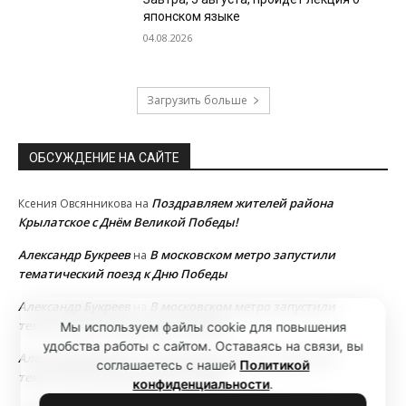
японском языке
04.08.2026
Загрузить больше
ОБСУЖДЕНИЕ НА САЙТЕ
Поздравляем жителей района
Ксения Овсянникова
на
Крылатское с Днём Великой Победы!
Александр Букреев
В московском метро запустили
на
тематический поезд к Дню Победы
Александр Букреев
В московском метро запустили
на
тематический поезд к Дню Победы
Мы используем файлы cookie для повышения
удобства работы с сайтом. Оставаясь на связи, вы
Александр Букреев
В московском метро запустили
на
соглашаетесь с нашей
Политикой
тематический поезд к Дню Победы
конфиденциальности
.