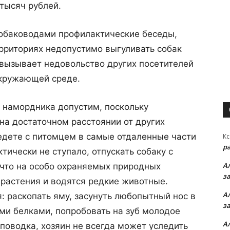
 тысяч рублей.
собаководами профилактические беседы,
рриториях недопустимо выгуливать собак
о вызывает недовольство других посетителей
окружающей среде.
з намордника допустим, поскольку
на достаточном расстоянии от других
едете с питомцем в самые отдаленные части
Кс
р
ктически не ступало, отпускать собаку с
А
, что на особо охраняемых природных
з
растения и водятся редкие животные.
А
: раскопать яму, засунуть любопытный нос в
з
ыми белками, попробовать на зуб молодое
А
 поводка, хозяин не всегда может уследить