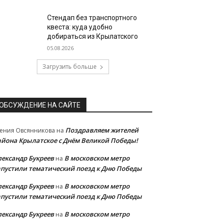
Стендап без транспортного
квеста: куда удобно
добираться из Крылатского
05.08.2026
Загрузить больше
ОБСУЖДЕНИЕ НА САЙТЕ
Поздравляем жителей
ения Овсянникова
на
айона Крылатское с Днём Великой Победы!
лександр Букреев
В московском метро
на
апустили тематический поезд к Дню Победы
лександр Букреев
В московском метро
на
апустили тематический поезд к Дню Победы
лександр Букреев
В московском метро
на