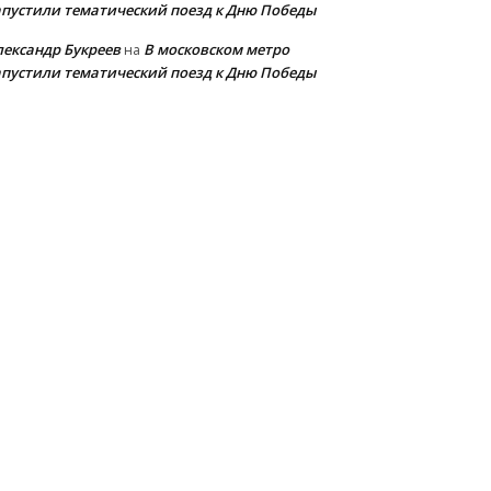
апустили тематический поезд к Дню Победы
лександр Букреев
В московском метро
на
апустили тематический поезд к Дню Победы