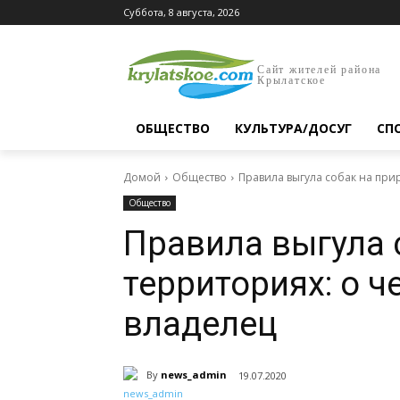
Суббота, 8 августа, 2026
Сайт жителей района
Крылатское
ОБЩЕСТВО
КУЛЬТУРА/ДОСУГ
СП
Домой
Общество
Правила выгула собак на при
Общество
Правила выгула 
территориях: о 
владелец
By
news_admin
19.07.2020