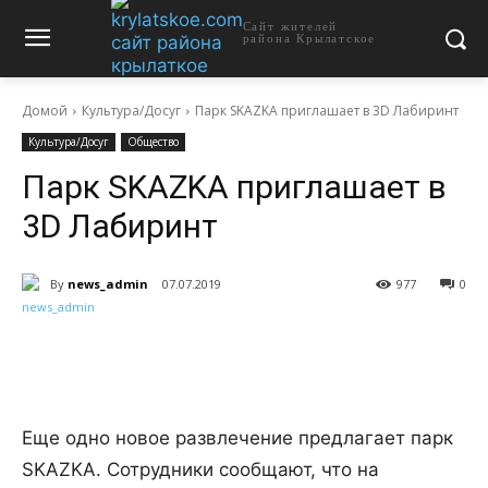
Сайт жителей
района Крылатское
Домой
Культура/Досуг
Парк SKAZKA приглашает в 3D Лабиринт
Культура/Досуг
Общество
Парк SKAZKA приглашает в
3D Лабиринт
By
news_admin
07.07.2019
977
0
Еще одно новое развлечение предлагает парк
SKAZKA. Сотрудники сообщают, что на