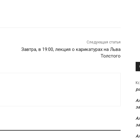
Следующая статья
Завтра, в 19:00, лекция о карикатурах на Льва
Толстого
Кс
р
А
з
А
з
А