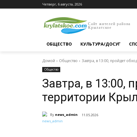
Четверг, 6 августа, 2026
Сайт жителей района
Крылатское
ОБЩЕСТВО
КУЛЬТУРА/ДОСУГ
СП
Домой
Общество
Завтра, в 13:00, пройдет обх
Общество
Завтра, в 13:00, 
территории Крыл
By
news_admin
11.05.2026
Поделиться