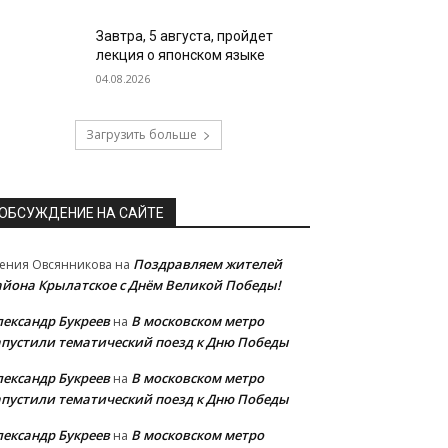
Завтра, 5 августа, пройдет
лекция о японском языке
04.08.2026
Загрузить больше
ОБСУЖДЕНИЕ НА САЙТЕ
Поздравляем жителей
ения Овсянникова
на
айона Крылатское с Днём Великой Победы!
лександр Букреев
В московском метро
на
апустили тематический поезд к Дню Победы
лександр Букреев
В московском метро
на
апустили тематический поезд к Дню Победы
лександр Букреев
В московском метро
на