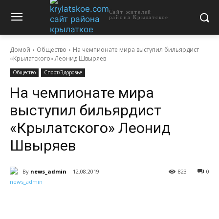
Сайт жителей
района Крылатское
Домой
Общество
На чемпионате мира выступил бильярдист
«Крылатского» Леонид Швыряев
Общество
Спорт/Здоровье
На чемпионате мира
выступил бильярдист
«Крылатского» Леонид
Швыряев
By
news_admin
12.08.2019
823
0