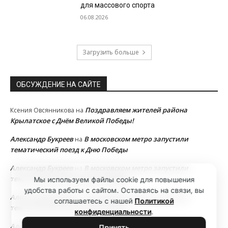
для массового спорта
06.08.2026
Загрузить больше
ОБСУЖДЕНИЕ НА САЙТЕ
Поздравляем жителей района
Ксения Овсянникова
на
Крылатское с Днём Великой Победы!
Александр Букреев
В московском метро запустили
на
тематический поезд к Дню Победы
Александр Букреев
В московском метро запустили
на
тематический поезд к Дню Победы
Мы используем файлы cookie для повышения
удобства работы с сайтом. Оставаясь на связи, вы
Александр Букреев
В московском метро запустили
на
соглашаетесь с нашей
Политикой
тематический поезд к Дню Победы
конфиденциальности
.
Александр Букреев
В московском метро запустили
на
Принять