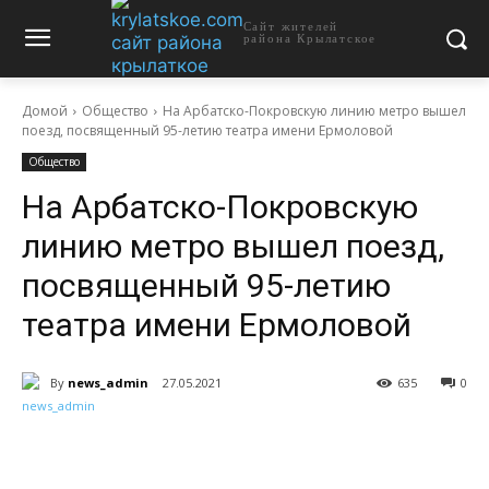
Сайт жителей
района Крылатское
Домой
Общество
На Арбатско-Покровскую линию метро вышел
поезд, посвященный 95-летию театра имени Ермоловой
Общество
На Арбатско-Покровскую
линию метро вышел поезд,
посвященный 95-летию
театра имени Ермоловой
By
news_admin
27.05.2021
635
0