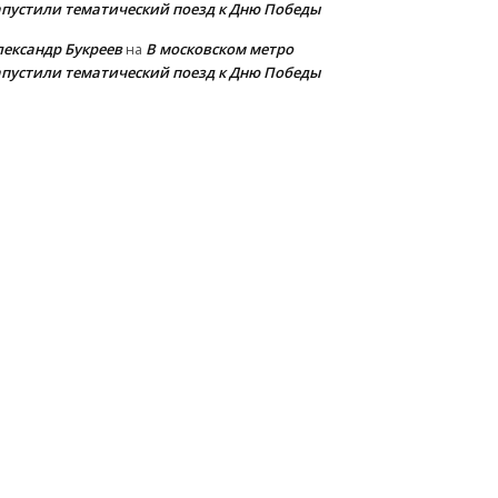
апустили тематический поезд к Дню Победы
лександр Букреев
В московском метро
на
апустили тематический поезд к Дню Победы