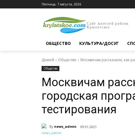
Пятница, 7 августа, 2026
Сайт жителей района
Крылатское
ОБЩЕСТВО
КУЛЬТУРА/ДОСУГ
СП
Домой
Общество
Москвичам рассказали, как р
Общество
Москвичам расск
городская прогр
тестирования
By
news_admin
09.01.2021