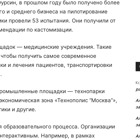
урсин, в прошлом году было получено более
го и среднего бизнеса на пилотирование
ики провели 53 испытания. Они получили от
мендации по кастомизации.
щадок — медицинские учреждения. Такие
 чтобы получить самое современное
ки и лечения пациентов, транспортировки
.
Кс
р
 промышленные площадки — технопарки
экономическая зона «Технополис “Москва”»,
А
з
ики и другие.
А
з
ся образовательного процесса. Организации
интерактивным. Например, в рамках
А