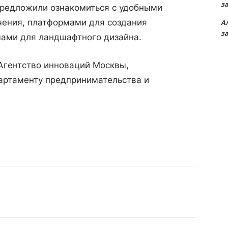
з
предложили ознакомиться с удобными
чения, платформами для создания
А
з
мами для ландшафтного дизайна.
Агентство инноваций Москвы,
артаменту предпринимательства и