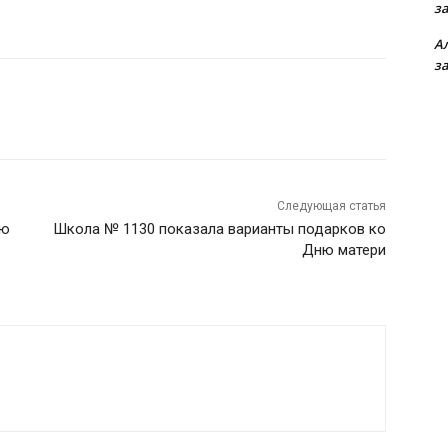
з
А
з
Следующая статья
ую
Школа № 1130 показала варианты подарков ко
Дню матери