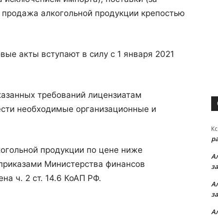
я продажа алкогольной продукции крепостью
ые акты вступают в силу с 1 января 2021
казанных требований лицензиатам
ести необходимые организационные и
Кс
р
когольной продукции по цене ниже
А
приказами Министерства финансов
з
а ч. 2 ст. 14.6 КоАП РФ.
А
з
А