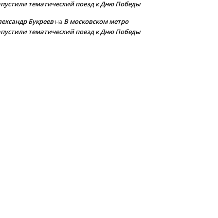
апустили тематический поезд к Дню Победы
лександр Букреев
В московском метро
на
апустили тематический поезд к Дню Победы