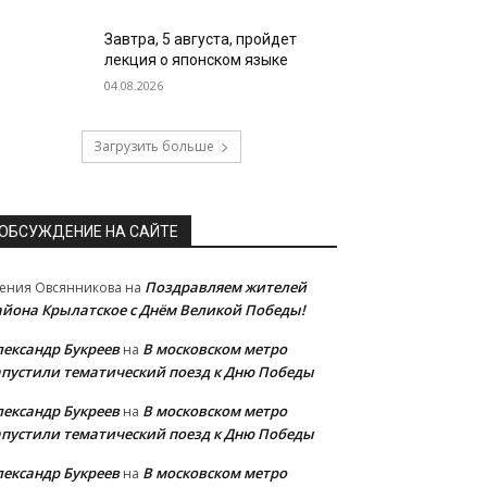
Завтра, 5 августа, пройдет
лекция о японском языке
04.08.2026
Загрузить больше
ОБСУЖДЕНИЕ НА САЙТЕ
Поздравляем жителей
ения Овсянникова
на
айона Крылатское с Днём Великой Победы!
лександр Букреев
В московском метро
на
апустили тематический поезд к Дню Победы
лександр Букреев
В московском метро
на
апустили тематический поезд к Дню Победы
лександр Букреев
В московском метро
на