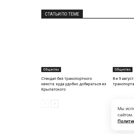
СТАТЬИ ПО ТЕМЕ
Общество
Общество
Стендап без транспортного
8 и 9 авгус
квеста: куда удобно добираться из
транспорта
Крылатского
Мы испо
сайтом.
Полити