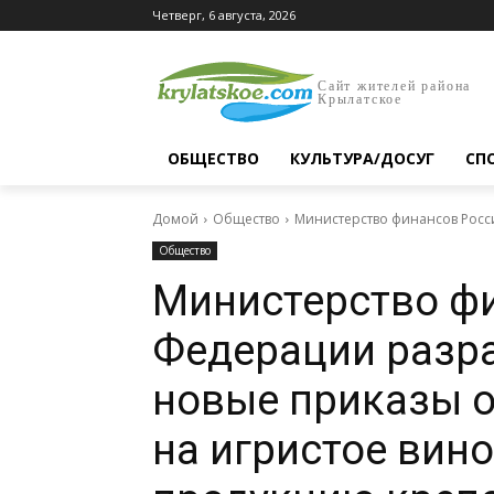
Четверг, 6 августа, 2026
Сайт жителей района
Крылатское
ОБЩЕСТВО
КУЛЬТУРА/ДОСУГ
СП
Домой
Общество
Министерство финансов Росси
Общество
Министерство ф
Федерации разра
новые приказы о
на игристое вин