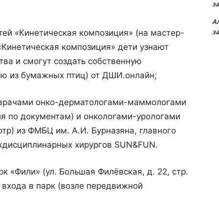
з
А
з
етей «Кинетическая композиция» (на мастер-
«Кинетическая композиция» дети узнают
тва и смогут создать собственную
ю из бумажных птиц) от ДШИ.онлайн;
р врачами онко-дерматологами-маммологами
ция по документам) и онкологами-урологами
тр) из ФМБЦ им. А.И. Бурназяна, главного
еждисциплинарных хирургов SUN&FUN.
 «Фили» (ул. Большая Филёвская, д. 22, стр.
о входа в парк (возле передвижной