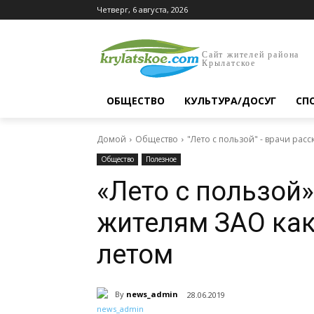
Четверг, 6 августа, 2026
Сайт жителей района
Крылатское
ОБЩЕСТВО
КУЛЬТУРА/ДОСУГ
СП
Домой
Общество
"Лето с пользой" - врачи расс
Общество
Полезное
«Лето с пользой
жителям ЗАО как
летом
By
news_admin
28.06.2019