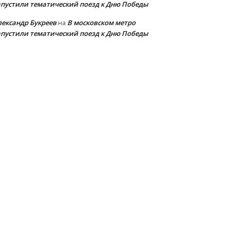
апустили тематический поезд к Дню Победы
лександр Букреев
В московском метро
на
апустили тематический поезд к Дню Победы