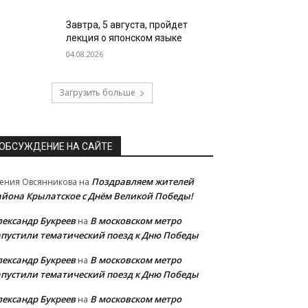
Завтра, 5 августа, пройдет
лекция о японском языке
04.08.2026
Загрузить больше
ОБСУЖДЕНИЕ НА САЙТЕ
Поздравляем жителей
ения Овсянникова
на
айона Крылатское с Днём Великой Победы!
лександр Букреев
В московском метро
на
апустили тематический поезд к Дню Победы
лександр Букреев
В московском метро
на
апустили тематический поезд к Дню Победы
лександр Букреев
В московском метро
на