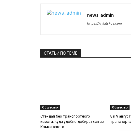
news_admin
https://krylatskoe.com
СТАТЬИ ПО ТЕМЕ
Общество
Общество
Стендап без транспортного
8 и 9 авгус
квеста: куда удобно добираться из
транспорта
Крылатского