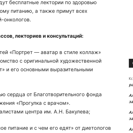
ут бесплатные лектории по здоровью
ому питанию, а также примут всех
й-онкологов.
ссов, лекториев и консультаций:
етей «Портрет — аватар в стиле коллаж»
комство с оригинальной художественной
ет» и его основными выразительными
Кс
р
вью сердца от Благотворительного фонда
А
з
жения «Прогулка с врачом».
алистами центра им. А.Н. Бакулева;
А
з
ое питание и с чем его едят» от диетологов
А