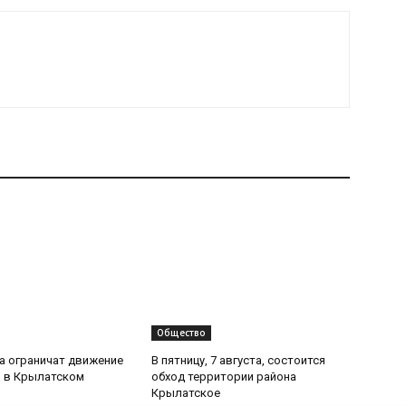
Общество
та ограничат движение
В пятницу, 7 августа, состоится
 в Крылатском
обход территории района
Крылатское