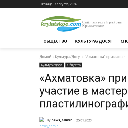
Пятница, 7 августа, 2026
Сайт жителей района
Крылатское
ОБЩЕСТВО
КУЛЬТУРА/ДОСУГ
СП
Домой
Культура/Досуг
"Ахматовка" приглашает 
Культура/Досуг
Общество
«Ахматовка» при
участие в мастер
пластилинограф
By
news_admin
25.01.2020