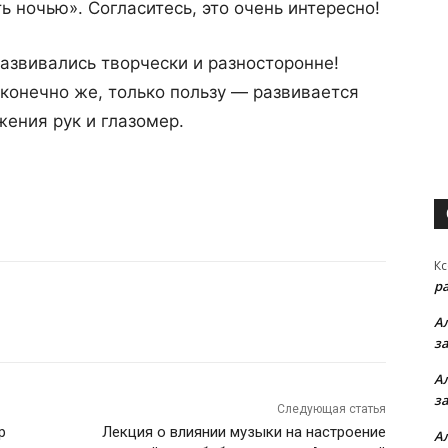
 ночью». Согласитесь, это очень интересно!
развивались творчески и разносторонне!
конечно же, только пользу — развивается
ения рук и глазомер.
Кс
р
А
з
А
з
Следующая статья
р
Лекция о влиянии музыки на настроение
А