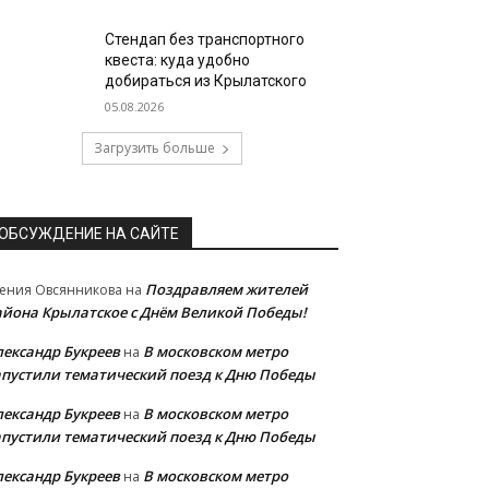
Стендап без транспортного
квеста: куда удобно
добираться из Крылатского
05.08.2026
Загрузить больше
ОБСУЖДЕНИЕ НА САЙТЕ
Поздравляем жителей
ения Овсянникова
на
айона Крылатское с Днём Великой Победы!
лександр Букреев
В московском метро
на
апустили тематический поезд к Дню Победы
лександр Букреев
В московском метро
на
апустили тематический поезд к Дню Победы
лександр Букреев
В московском метро
на