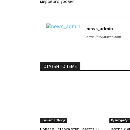
мирового уровня
news_admin
https://krylatskoe.com
СТАТЬИ ПО ТЕМЕ
Культура/Досуг
Культура/До
Новая выставка открывается 11
Завтра, 6 а