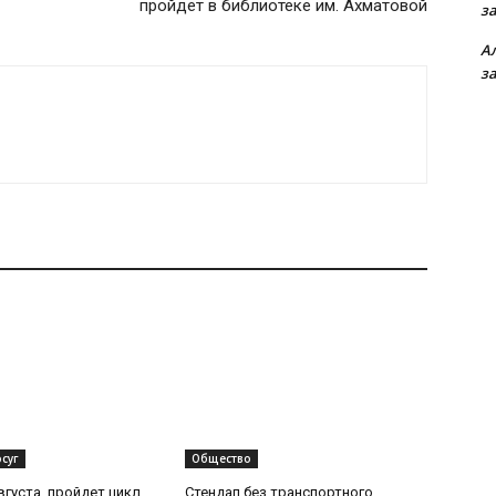
пройдет в библиотеке им. Ахматовой
з
А
з
суг
Общество
вгуста, пройдет цикл
Стендап без транспортного