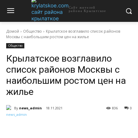
Сайт жителей
района Крылатское
Домой
Общество
Крылатское возглавило список районов
Москвы с наибольшим ростом цен на жилье
Общество
Крылатское возглавило
список районов Москвы с
наибольшим ростом цен на
жилье
By
news_admin
18.11.2021
836
0