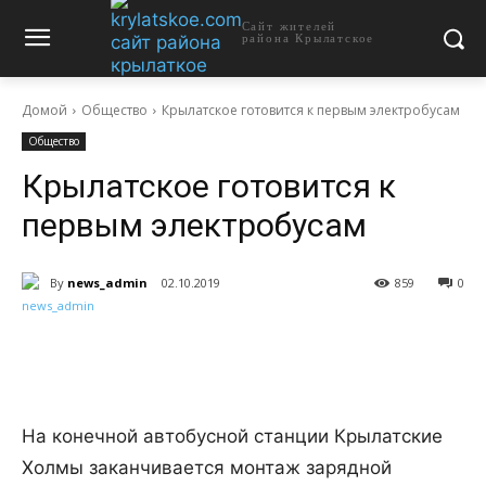
Сайт жителей
района Крылатское
Домой
Общество
Крылатское готовится к первым электробусам
Общество
Крылатское готовится к
первым электробусам
By
news_admin
02.10.2019
859
0
На конечной автобусной станции Крылатские
Холмы заканчивается монтаж зарядной