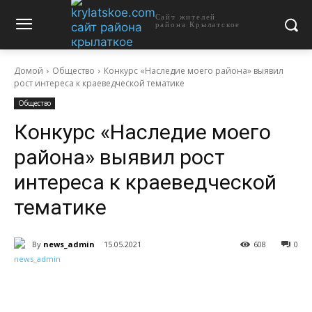
Сайт жителей
района Крылатское
Домой
Общество
Конкурс «Наследие моего района» выявил
рост интереса к краеведческой тематике
Общество
Конкурс «Наследие моего
района» выявил рост
интереса к краеведческой
тематике
By
news_admin
15.05.2021
608
0