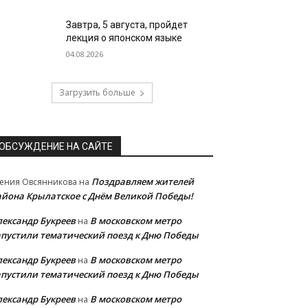
Завтра, 5 августа, пройдет
лекция о японском языке
04.08.2026
Загрузить больше
ОБСУЖДЕНИЕ НА САЙТЕ
Поздравляем жителей
ения Овсянникова
на
айона Крылатское с Днём Великой Победы!
лександр Букреев
В московском метро
на
апустили тематический поезд к Дню Победы
лександр Букреев
В московском метро
на
апустили тематический поезд к Дню Победы
лександр Букреев
В московском метро
на