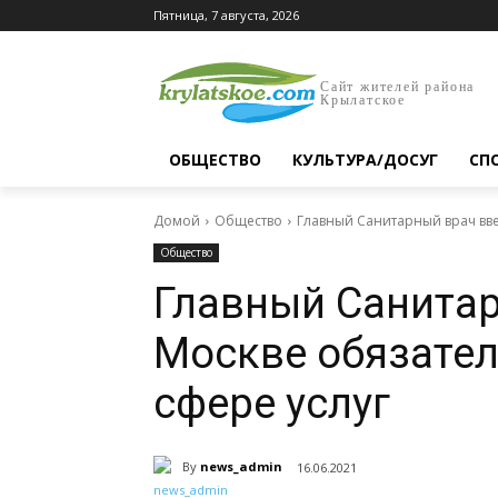
Пятница, 7 августа, 2026
Сайт жителей района
Крылатское
ОБЩЕСТВО
КУЛЬТУРА/ДОСУГ
СП
Домой
Общество
Главный Санитарный врач вве
Общество
Главный Санитар
Москве обязате
сфере услуг
By
news_admin
16.06.2021