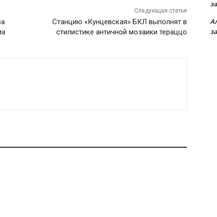
з
Следующая статья
А
за
Станцию «Кунцевская» БКЛ выполнят в
з
ма
стилистике античной мозаики тераццо