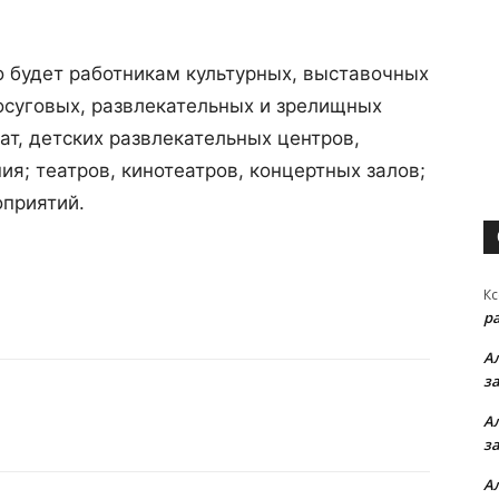
о будет работникам культурных, выставочных
осуговых, развлекательных и зрелищных
ат, детских развлекательных центров,
я; театров, кинотеатров, концертных залов;
оприятий.
Кс
р
А
з
А
з
А