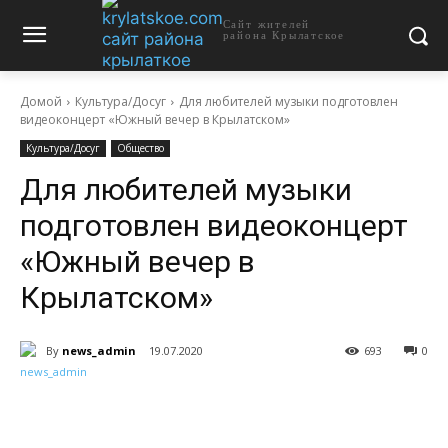
Сайт жителей
района Крылатское
Домой
Культура/Досуг
Для любителей музыки подготовлен
видеоконцерт «Южный вечер в Крылатском»
Культура/Досуг
Общество
Для любителей музыки
подготовлен видеоконцерт
«Южный вечер в
Крылатском»
By
news_admin
19.07.2020
693
0