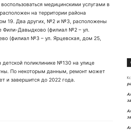
 воспользоваться медицинскими услугами в
 расположен на территории района
ом 19. Два других, №2 и №3, расположены
е Фили-Давыдково (филиал №2 – ул.
ево (филиал №3 – ул. Ярцевская, дом 25,
в детской поликлинике №130 на улице
стны. По некоторым данным, ремонт может
Кс
ет и завершится до 2022 года.
р
А
з
А
з
А