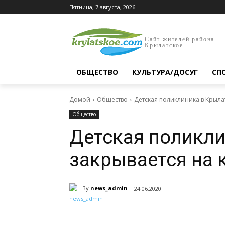
Пятница, 7 августа, 2026
Сайт жителей района
Крылатское
ОБЩЕСТВО
КУЛЬТУРА/ДОСУГ
СП
Домой
Общество
Детская поликлиника в Крыла
Общество
Детская поликл
закрывается на 
By
news_admin
24.06.2020
Поделиться