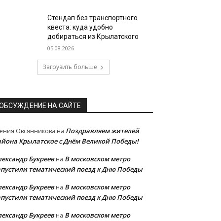
Стендап без транспортного
квеста: куда удобно
добираться из Крылатского
05.08.2026
Загрузить больше
ОБСУЖДЕНИЕ НА САЙТЕ
Поздравляем жителей
ения Овсянникова
на
айона Крылатское с Днём Великой Победы!
лександр Букреев
В московском метро
на
апустили тематический поезд к Дню Победы
лександр Букреев
В московском метро
на
апустили тематический поезд к Дню Победы
лександр Букреев
В московском метро
на