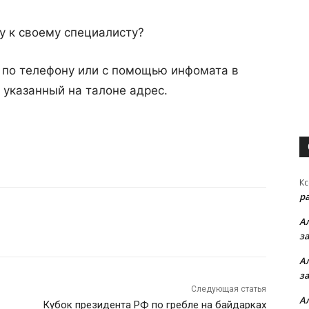
у к своему специалисту?
, по телефону или с помощью инфомата в
 указанный на талоне адрес.
Кс
р
А
з
А
з
Следующая статья
А
Кубок президента РФ по гребле на байдарках