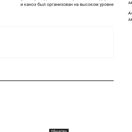
з
и каноэ был организован на высоком уровне
А
з
Общество