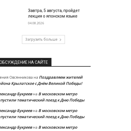
Завтра, 5 августа, пройдет
лекция о японском языке
04.08.2026
Загрузить больше
ОБСУЖДЕНИЕ НА САЙТЕ
Поздравляем жителей
ения Овсянникова
на
айона Крылатское с Днём Великой Победы!
лександр Букреев
В московском метро
на
апустили тематический поезд к Дню Победы
лександр Букреев
В московском метро
на
апустили тематический поезд к Дню Победы
лександр Букреев
В московском метро
на