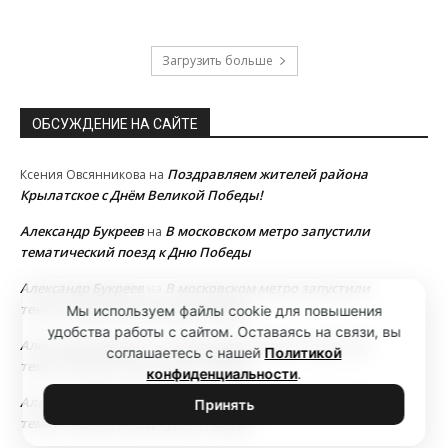
Загрузить больше
ОБСУЖДЕНИЕ НА САЙТЕ
Поздравляем жителей района
Ксения Овсянникова
на
Крылатское с Днём Великой Победы!
Александр Букреев
В московском метро запустили
на
тематический поезд к Дню Победы
Александр Букреев
В московском метро запустили
на
тематический поезд к Дню Победы
Мы используем файлы cookie для повышения
удобства работы с сайтом. Оставаясь на связи, вы
Александр Букреев
В московском метро запустили
на
соглашаетесь с нашей
Политикой
тематический поезд к Дню Победы
конфиденциальности
.
Александр Букреев
В московском метро запустили
на
Принять
тематический поезд к Дню Победы