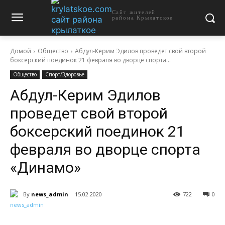
Сайт жителей
района Крылатское
Домой
Общество
Абдул-Керим Эдилов проведет свой второй
боксерский поединок 21 февраля во дворце спорта...
Общество
Спорт/Здоровье
Абдул-Керим Эдилов
проведет свой второй
боксерский поединок 21
февраля во дворце спорта
«Динамо»
By
news_admin
15.02.2020
722
0