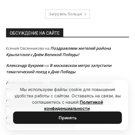
Загрузить больше
ОБСУЖДЕНИЕ НА САЙТЕ
Поздравляем жителей района
Ксения Овсянникова
на
Крылатское с Днём Великой Победы!
Александр Букреев
В московском метро запустили
на
тематический поезд к Дню Победы
Александр Букреев
В московском метро запустили
на
тематический поезд к Дню Победы
Мы используем файлы cookie для повышения
удобства работы с сайтом. Оставаясь на связи, вы
Александр Букреев
В московском метро запустили
на
соглашаетесь с нашей
Политикой
тематический поезд к Дню Победы
конфиденциальности
.
Александр Букреев
В московском метро запустили
на
Принять
тематический поезд к Дню Победы