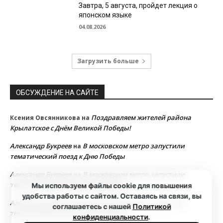
Завтра, 5 августа, пройдет лекция о
японском языке
04.08.2026
Загрузить больше
ОБСУЖДЕНИЕ НА САЙТЕ
Поздравляем жителей района
Ксения Овсянникова
на
Крылатское с Днём Великой Победы!
Александр Букреев
В московском метро запустили
на
тематический поезд к Дню Победы
Александр Букреев
В московском метро запустили
на
тематический поезд к Дню Победы
Мы используем файлы cookie для повышения
удобства работы с сайтом. Оставаясь на связи, вы
Александр Букреев
В московском метро запустили
на
соглашаетесь с нашей
Политикой
тематический поезд к Дню Победы
конфиденциальности
.