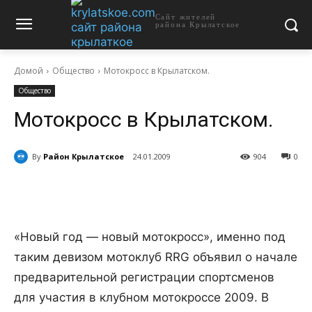
Сайт жителей
района Крылатское
Домой
Общество
Мотокросс в Крылатском.
Общество
Мотокросс в Крылатском.
By
Район Крылатское
24.01.2009
904
0
«Новый год — новый мотокросс», именно под
таким девизом мотоклуб RRG объявил о начале
предварительной регистрации спортсменов
для участия в клубном мотокроссе 2009. В