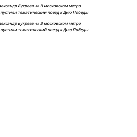
лександр Букреев
В московском метро
на
апустили тематический поезд к Дню Победы
лександр Букреев
В московском метро
на
апустили тематический поезд к Дню Победы