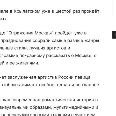
анале в Крылатском уже в шестой раз пройдёт
вы».
оде "Отражения Москвы" пройдет уже в
ы празднования собрали самые разные жанры
льные стили, лучших артистов и
ограмме по-разному рассказать о Москве, о
ей и ее жителями.
нет заслуженная артистка России певица
а любви занимает особое, едва ли не главное
о как современная романтическая история в
 визуальными образами, мультимедийными и
 головокружительными трюками с участием