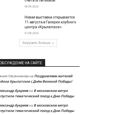
считать питьевой
08.08.2026
Новая выставка открывается
11 августа в Галерее клубного
центра «Крылатское»
07.08.2026
Загрузить больше
ОБСУЖДЕНИЕ НА САЙТЕ
Поздравляем жителей
ения Овсянникова
на
айона Крылатское с Днём Великой Победы!
лександр Букреев
В московском метро
на
апустили тематический поезд к Дню Победы
лександр Букреев
В московском метро
на
апустили тематический поезд к Дню Победы