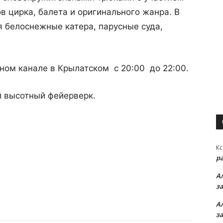
в цирка, балета и оригинального жанра. В
я белоснежные катера, парусные суда,
ном канале в Крылатском с 20:00 до 22:00.
 высотный фейерверк.
Кс
р
А
з
А
з