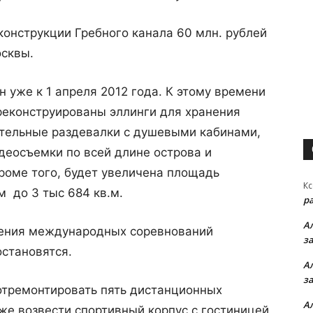
конструкции Гребного канала 60 млн. рублей
сквы.
 уже к 1 апреля 2012 года. К этому времени
реконструированы эллинги для хранения
ительные раздевалки с душевыми кабинами,
деосъемки по всей длине острова и
роме того, будет увеличена площадь
Кс
м до 3 тыс 684 кв.м.
р
А
дения международных соревнований
з
остановятся.
А
з
отремонтировать пять дистанционных
А
кже возвести спортивный корпус с гостиницей