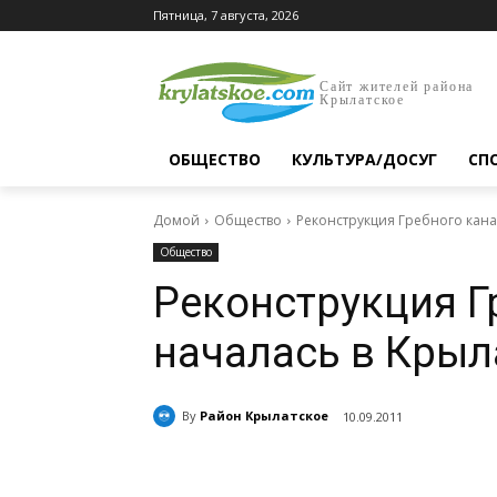
Пятница, 7 августа, 2026
Сайт жителей района
Крылатское
ОБЩЕСТВО
КУЛЬТУРА/ДОСУГ
СП
Домой
Общество
Реконструкция Гребного кана
Общество
Реконструкция Г
началась в Крыл
By
Район Крылатское
10.09.2011
Поделиться