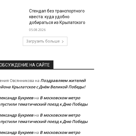
Стендап без транспортного
квеста: куда удобно
добираться из Крылатского
05.08.2026
Загрузить больше
ОБСУЖДЕНИЕ НА САЙТЕ
Поздравляем жителей
ения Овсянникова
на
айона Крылатское с Днём Великой Победы!
лександр Букреев
В московском метро
на
апустили тематический поезд к Дню Победы
лександр Букреев
В московском метро
на
апустили тематический поезд к Дню Победы
лександр Букреев
В московском метро
на