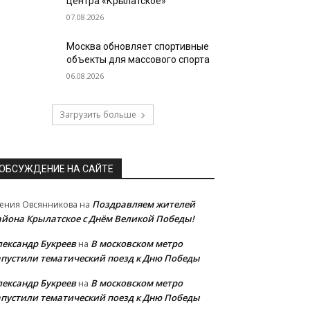
центра «Крылатское»
07.08.2026
Москва обновляет спортивные
объекты для массового спорта
06.08.2026
Загрузить больше
ОБСУЖДЕНИЕ НА САЙТЕ
Поздравляем жителей
ения Овсянникова
на
айона Крылатское с Днём Великой Победы!
лександр Букреев
В московском метро
на
апустили тематический поезд к Дню Победы
лександр Букреев
В московском метро
на
апустили тематический поезд к Дню Победы