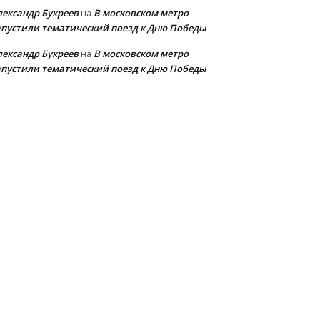
лександр Букреев
В московском метро
на
апустили тематический поезд к Дню Победы
лександр Букреев
В московском метро
на
апустили тематический поезд к Дню Победы