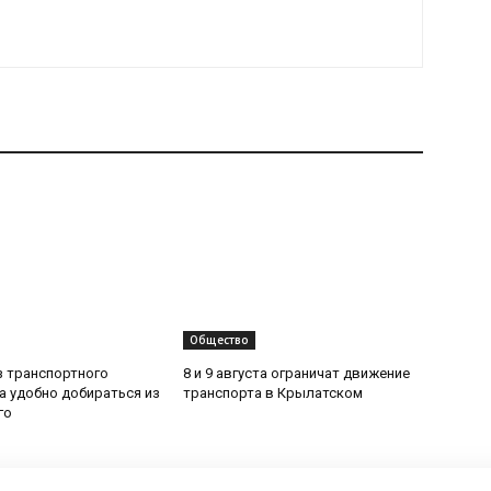
Общество
з транспортного
8 и 9 августа ограничат движение
да удобно добираться из
транспорта в Крылатском
го