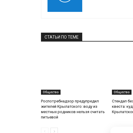
СТАТЬИ ПО ТЕМЕ
Общество
Общество
Роспотребнадзор предупредил
Стендап бе
жителей Крылатского: воду из
квеста: ку
местных родников нельзя считать
Крылатско
питьевой