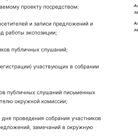
А
аемому проекту посредством:
з
А
посетителей и записи предложений и
з
од работы экспозиции;
иков публичных слушаний;
(регистрации) участвующих в собрании
ков публичных слушаний письменных
телю окружной комиссии;
 дня проведения собрания участников
редложений, замечаний в окружную