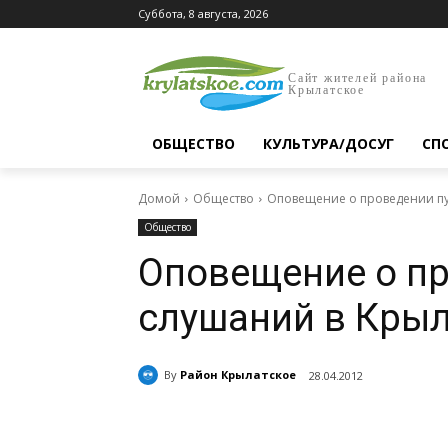
Суббота, 8 августа, 2026
Сайт жителей района
Крылатское
ОБЩЕСТВО
КУЛЬТУРА/ДОСУГ
СП
Домой
Общество
Оповещение о проведении пу
Общество
Оповещение о п
слушаний в Крыл
By
Район Крылатское
28.04.2012
Поделиться