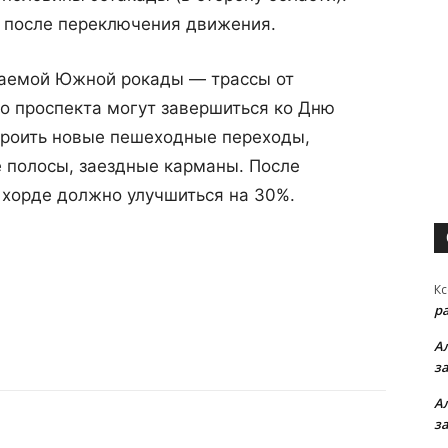
я после переключения движения.
ваемой Южной рокады — трассы от
о проспекта могут завершиться ко Дню
троить новые пешеходные переходы,
 полосы, заездные карманы. После
хорде должно улучшиться на 30%.
Кс
р
А
з
А
з