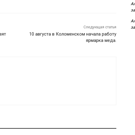
А
з
А
з
Следующая статья
вят
10 августа в Коломенском начала работу
ярмарка меда.