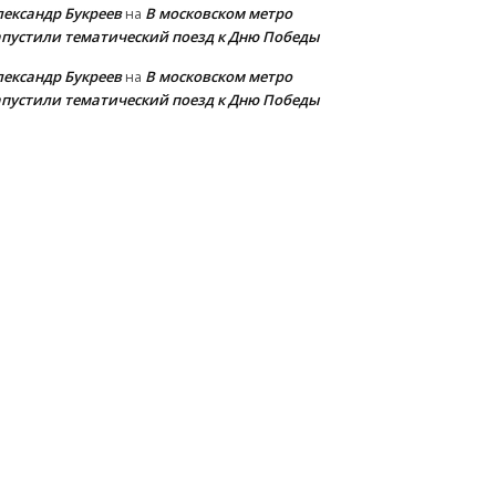
лександр Букреев
В московском метро
на
апустили тематический поезд к Дню Победы
лександр Букреев
В московском метро
на
апустили тематический поезд к Дню Победы