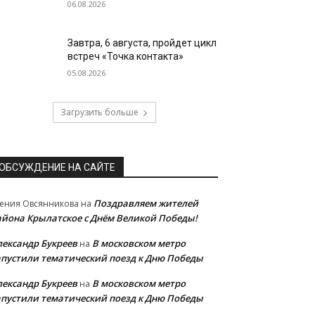
06.08.2026
Завтра, 6 августа, пройдет цикл
встреч «Точка контакта»
05.08.2026
Загрузить больше
ОБСУЖДЕНИЕ НА САЙТЕ
Поздравляем жителей
ения Овсянникова
на
айона Крылатское с Днём Великой Победы!
лександр Букреев
В московском метро
на
апустили тематический поезд к Дню Победы
лександр Букреев
В московском метро
на
апустили тематический поезд к Дню Победы