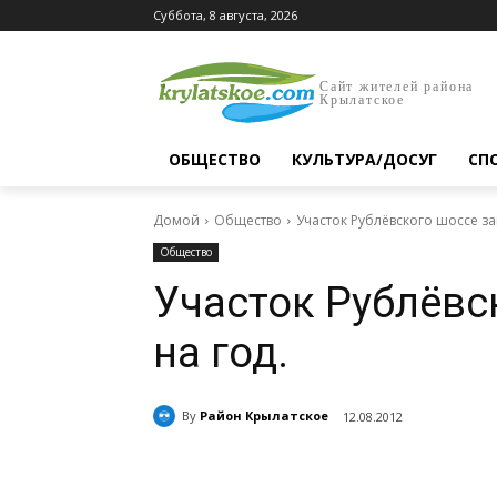
Суббота, 8 августа, 2026
Сайт жителей района
Крылатское
ОБЩЕСТВО
КУЛЬТУРА/ДОСУГ
СП
Домой
Общество
Участок Рублёвского шоссе за
Общество
Участок Рублёвс
на год.
By
Район Крылатское
12.08.2012
Поделиться