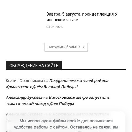
Завтра, 5 августа, пройдет лекция о
японском языке
04.08.2026
Загрузить больше
ОБСУЖДЕНИЕ НА САЙТЕ
Поздравляем жителей района
Ксения Овсянникова
на
Крылатское с Днём Великой Победы!
Александр Букреев
В московском метро запустили
на
тематический поезд к Дню Победы
Александр Букреев
В московском метро запустили
на
тематический поезд к Дню Победы
Мы используем файлы cookie для повышения
удобства работы с сайтом. Оставаясь на связи, вы
Александр Букреев
В московском метро запустили
на