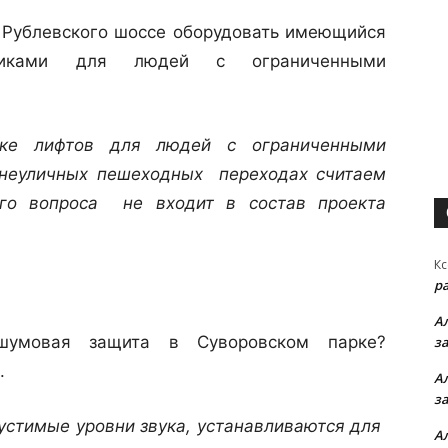
и Рублевского шоссе оборудовать имеющийся
никами для людей с ограниченными
лифтов для людей с ограниченными
неуличных пешеходных переходах считаем
ого вопроса не входит в состав проекта
Кс
р
А
шумовая защита в Суворовском парке?
з
.
А
з
тимые уровни звука, устанавливаются для
А