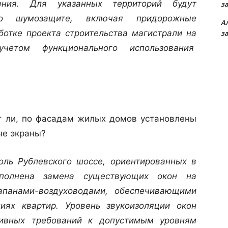
ения. Для указанных территорий будут
з
по шумозащите, включая придорожные
А
отке проекта строительства магистрали на
з
четом функционального использования
ут ли, по фасадам жилых домов установлены
е экраны?
ь Рублевского шоссе, ориентированных в
полнена замена существующих окон на
апанами-воздуховодами, обеспечивающими
ях квартир. Уровень звукоизоляции окон
тивных требований к допустимым уровням