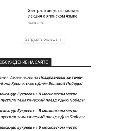
Завтра, 5 августа, пройдет
лекция о японском языке
04.08.2026
Загрузить больше
ОБСУЖДЕНИЕ НА САЙТЕ
Поздравляем жителей
ения Овсянникова
на
айона Крылатское с Днём Великой Победы!
лександр Букреев
В московском метро
на
апустили тематический поезд к Дню Победы
лександр Букреев
В московском метро
на
апустили тематический поезд к Дню Победы
лександр Букреев
В московском метро
на