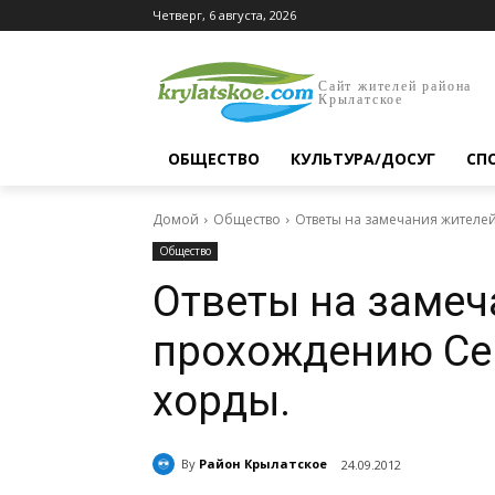
Четверг, 6 августа, 2026
Сайт жителей района
Крылатское
ОБЩЕСТВО
КУЛЬТУРА/ДОСУГ
СП
Домой
Общество
Ответы на замечания жителе
Общество
Ответы на замеч
прохождению Се
хорды.
By
Район Крылатское
24.09.2012