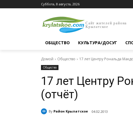
Суббота, 8 августа, 2026
Сайт жителей района
Крылатское
ОБЩЕСТВО
КУЛЬТУРА/ДОСУГ
СП
Домой
Общество
17 лет Центру Рональда Макдо
Общество
17 лет Центру Р
(отчёт)
By
Район Крылатское
04.02.2013
Поделиться