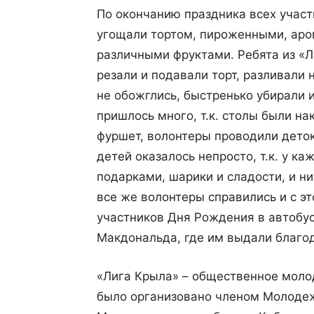
По окончанию праздника всех участ
угощали тортом, пироженными, аро
различными фруктами. Ребята из «Л
резали и подавали торт, разливали 
не обожглись, быстренько убирали 
пришлось много, т.к. столы были на
фуршет, волонтеры проводили деток
детей оказалось непросто, т.к. у ка
подарками, шарики и сладости, и ни
все же волонтеры справились и с э
участников Дня Рождения в автобус
Макдональда, где им выдали благо
«Лига Крыла» – общественное моло
было организовано членом Молодеж