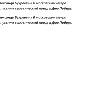
лександр Букреев
В московском метро
на
апустили тематический поезд к Дню Победы
лександр Букреев
В московском метро
на
апустили тематический поезд к Дню Победы