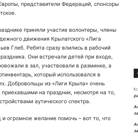
вропы, представители Федераций, спонсоры
тское.
празднике приняли участие волонтеры, члены
дежного движения Крылатского «Лига
ьев Глеб. Ребята сразу влились в рабочий
праздника. Они встречали детей при входе,
овожали в зал, участвовали в разминке, а
ртинвентарь, который использовался в
ях. Добровольцы из «Лиги Крыла» очень
Кс
 приехавшими на праздник, несмотря на то,
р
асстройствами аутического спектра.
А
з
 и огромное желание помочь – вот то, что
А
з