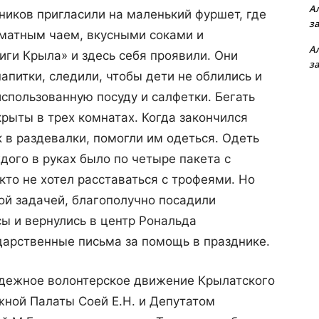
А
ников пригласили на маленький фуршет, где
з
матным чаем, вкусными соками и
А
иги Крыла» и здесь себя проявили. Они
з
напитки, следили, чтобы дети не облились и
использованную посуду и салфетки. Бегать
крыты в трех комнатах. Когда закончился
 в раздевалки, помогли им одеться. Одеть
ждого в руках было по четыре пакета с
кто не хотел расставаться с трофеями. Но
той задачей, благополучно посадили
ы и вернулись в центр Рональда
дарственные письма за помощь в празднике.
дежное волонтерское движение Крылатского
ной Палаты Соей Е.Н. и Депутатом