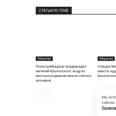
СТАТЬИ ПО ТЕМЕ
Общество
Общество
Роспотребнадзор предупредил
Стендап бе
жителей Крылатского: воду из
квеста: ку
местных родников нельзя считать
Крылатско
питьевой
Мы испо
сайтом.
Полити