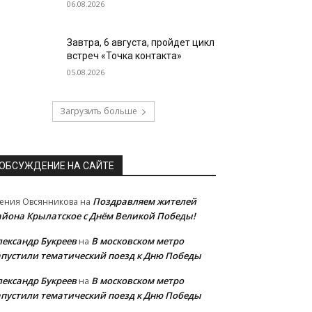
06.08.2026
Завтра, 6 августа, пройдет цикл
встреч «Точка контакта»
05.08.2026
Загрузить больше
ОБСУЖДЕНИЕ НА САЙТЕ
Поздравляем жителей
ения Овсянникова
на
айона Крылатское с Днём Великой Победы!
лександр Букреев
В московском метро
на
апустили тематический поезд к Дню Победы
лександр Букреев
В московском метро
на
апустили тематический поезд к Дню Победы